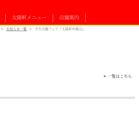
太陽軒メニュー
店舗案内
≫
お知らせ一覧
≫
予告冷麺フェア『太陽軒角盤店』
一覧はこちら