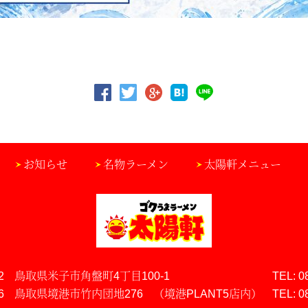
お知らせ
名物ラーメン
太陽軒メニュー
2
鳥取県米子市角盤町4丁目100-1
TEL: 0
6
鳥取県境港市竹内団地276
（境港PLANT5店内）
TEL: 0