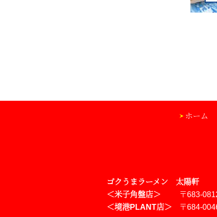
ホーム
ゴクうまラーメン 太陽軒
＜米子角盤店＞
〒683-081
＜境港PLANT店＞
〒684-004