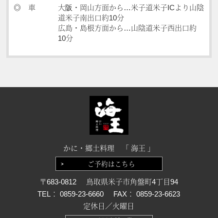
◎ 車
大阪・岡山方面から…米子道米子ICより山陰
道米子南出口約10分
広島・島根方面から…山陰道米子西出口約
10分
かに・郷土料理 「 海王 」
ご予約はこちら
〒683-0812
鳥取県米子市角盤町4丁目94
TEL： 0859-23-6660
FAX： 0859-23-6623
定休日／火曜日