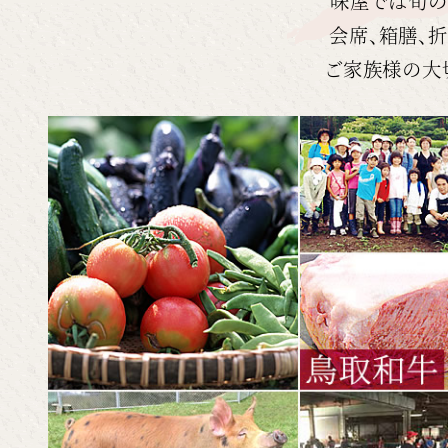
味屋では旬の
会席、箱膳、
ご家族様の大