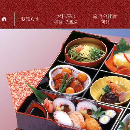
お料理の
旅行会社様
お知らせ
種類で選ぶ
向け
会席料理・松花堂（祝・偲）・ままくい膳
オードブル・味彩便・お寿司
お弁当・プレミアム弁当
パーティ・ケータリング
箱膳・幕の内
折詰料理