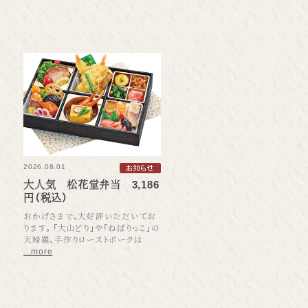
2026.08.01
大人気 松花堂弁当 3,186
円（税込）
おかげさまで、大好評いただいてお
ります。「大山どり」や「ねばりっこ」の
天婦羅、手作りローストポークは
...more