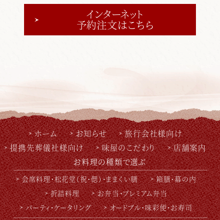
インターネット
予約注文はこちら
ホーム
お知らせ
旅行会社様向け
提携先葬儀社様向け
味屋のこだわり
店舗案内
お料理の種類で選ぶ
会席料理・松花堂（祝・偲）・ままくい膳
箱膳・幕の内
折詰料理
お弁当・プレミアム弁当
パーティ・ケータリング
オードブル・味彩便・お寿司