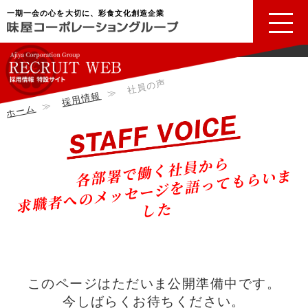
一期一会の心を大切に、彩食文化創造企業
社員の声
≫
採用情報
≫
ホーム
各部署で働く社員から
求
職
者
へ
の
メ
ッ
セ
ー
ジ
を
語
っ
て
も
ら
い
ま
し
た
このページはただいま公開準備中です。
今しばらくお待ちください。