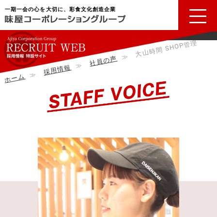
一期一会の心を大切に、彩食文化創造企業
大山時間 SHOP管理
≫
社員の声
≫
採用情報
≫
ホーム